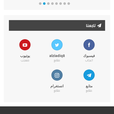
تابعنا
فيسبوك
alziadiq8
يوتيوب
اعجاب
متابع
معجب
متابع
انستغرام
متابع
متابع