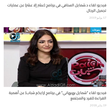
فيديو: لقاء د.شمايل السنافي في برنامج (عشر إلا عشر) عن عمليات
تجميل الرجال
17 يوليو 2019
منوعات
فيديو: لقاء “شمايل بهبهاني” في برنامج (رايكم شباب) عن أهمية
القراءة للفرد والمجتمع
19 يناير 2018