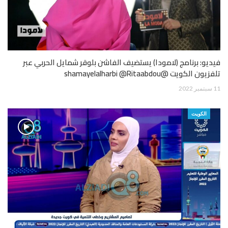
فيديو: برنامج (لامودا) يستضيف الفاشن بلوقر شمايل الحربي عبر
تلفزيون الكويت @shamayelalharbi @Ritaabdou
11 سبتمبر 2022
الكويت