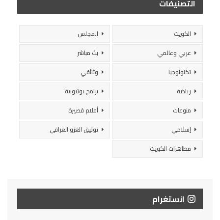
التصنيفات
الكويت
المجلس
عربي وعالمي
بث مباشر
تكنولوجيا
وثائقي
رياضة
برامج يوتيوبية
منوعات
أفلام قصيرة
إسلامي
توثيق الغزو العراقي
مظاهرات الكويت
انستغرام