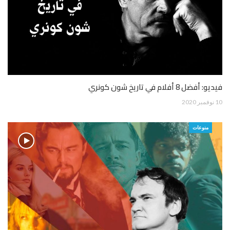
فيديو: أفضل 8 أفلام في تاريخ شون كونري
10 نوفمبر 2020
منوعات