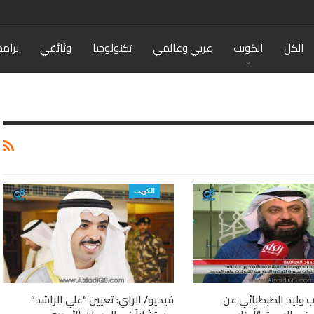
الكل
الكويت
عربي وعالمي
تكنولوجيا
وثائقي
برامج
الكويت
ئب وليد الطبطبائي عن
فيديو/ الراي: تعيين “علي الراشد”