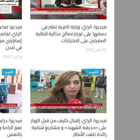
فيديو/ الراي: وزارة التربية تنشر في
فيديو: تفاع
حسابها على تويتر نصائح غذائية للطلبة
المقبلين على الاختبارات
إسترليني م
في لندن
10 يناير 2017
6 يناير 2017
الكويت
الكويت
فيديو/ الراي: إقبال كثيف من قبل الزوار
فيديو/ دراس
على «حديقة الشهيد» و مشاريع شبابية
تعزز الراحة 
رائدة تلفت الأنظار
بالنفس