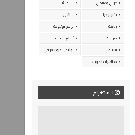
عربي وعالمي
بث مباشر
تكنولوجيا
وثائقي
رياضة
برامج يوتيوبية
منوعات
أفلام قصيرة
إسلامي
توثيق الغزو العراقي
مظاهرات الكويت
انستغرام