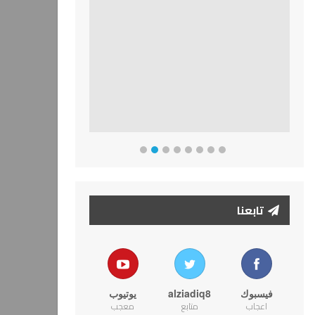
تابعنا
فيسبوك
alziadiq8
يوتيوب
اعجاب
متابع
معجب