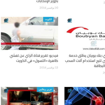
بتزوير الإنتخابات
30 نوفمبر 2016
الكويت
ي: بنك بوبيان يطلق خدمة
فيديو: تقرير قناة الراي عن تفشي
» التي تتيح استخدام آلات السحب
ظاهرة «التسول» في الكويت
لبطاقة
13 نوفمبر 2016
عربي وعالمي