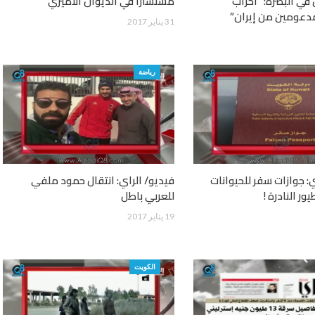
في البصرة: “أحزاب
مستشاراً في الديوان الأميري
عومين من إيران”
31 يناير 2017
رياضة
ي: جوازات سفر للحيوانات
فيديو/ الراي: انتقال حمود ملفي
يور النادرة !
للعربي باطل
19 يناير 2017
الكويت