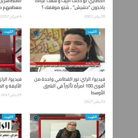
الخضاري: لو دخلت البيت و شفت عيالك
المتظاهرين 
ياخذون “حشيش” .. شنو موقفك ؟
معظمهم مد
20 يناير 2021
6 فبراير 2017
الكويت
الكويت
فيديو/ الراي: نور القطامي واحدة من
فيديو/ الرا
أقوى 100 امرأة تأثيراً في الشرق
الأليفة و الط
الأوسط
25 يناير 2017
31 يناير 2017
الكويت
الكويت