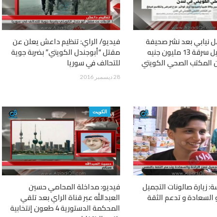
ل نيابي بعد نشر صحيفة
فيديو/ الراي: تنظيم داعش يعلن عن
الراي تفاصيل سرقة 13 مليون جنيه
مقتل “أبوجندل الكويتي” بضربة جوية
ن المكتب الصحي الكويتي
للتحالف في سوريا
28 ديسمبر 2016
الكويت
ة: زيارة صالونات التجميل
فيديو: مداخلة المحامي حسين
و السعادة و تدعم الثقة
العبدالله عبر قناة الراي بعد تلقي
المحكمة الدستورية 4 طعون إنتخابية