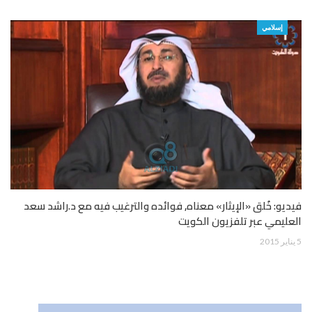
إسلامي
فيديو: خُلق «الإيثار» معناه, فوائده والترغيب فيه مع د.راشد سعد
العليمي عبر تلفزيون الكويت
5 يناير 2015