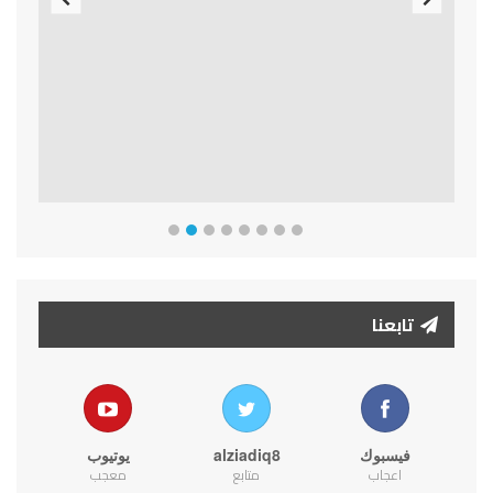
Previous
Next
تابعنا
فيسبوك
alziadiq8
يوتيوب
اعجاب
متابع
معجب