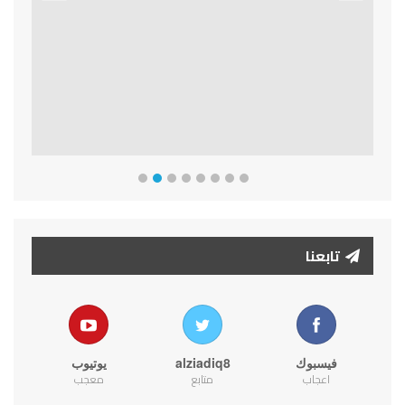
Previous
Next
تابعنا
فيسبوك
alziadiq8
يوتيوب
اعجاب
متابع
معجب