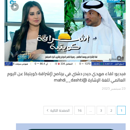
فيديو: لقاء مهدي حيدر دشتي في برنامج (إشراقة كويتية) عن اليوم
العالمي للغة الإشارة @mahdi__dashti
23 سبتمبر 2025
1
2
3
…
16
الصفحة التالية