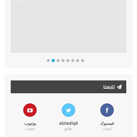
Previous
Next
تابعنا
فيسبوك
alziadiq8
يوتيوب
اعجاب
متابع
معجب