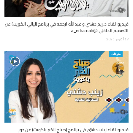
فيديو: لقاء د.ريم دشتي و عبدالله ارحمه في برنامج (ليالي الكويت) عن
التصميم الداخلي @a_erhamah
19 أكتوبر 2025
منوعات
فيديو: لقاء زينب دشتي في برنامج (صباح الخير ياكويت) عن دور