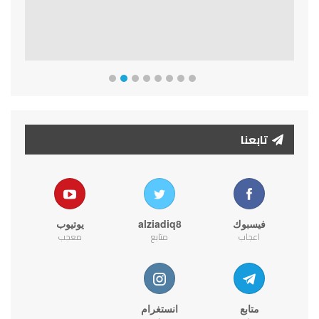
تابعنا
فيسبوك
alziadiq8
يوتيوب
اعجاب
متابع
معجب
متابع
انستغرام