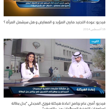
فيديو: عودة التجنيد مابين المؤيد و المعارض و هل سيشمل المرأة ؟
18 أغسطس 2014
الكويت
فيديو: أمين عام برنامج اعادة هيكلة فوزي المجدلي “بدل بطالة
لمشرفات التغذية المسرَّحات من «التربية»”