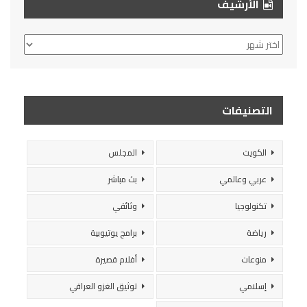
الأرشيف
الأرشيف
التصنيفات
الكويت
المجلس
عربي وعالمي
بث مباشر
تكنولوجيا
وثائقي
رياضة
برامج يوتيوبية
منوعات
أفلام قصيرة
إسلامي
توثيق الغزو العراقي