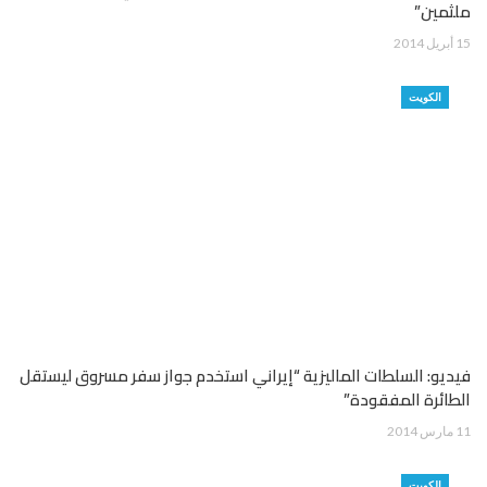
ملثمين”
15 أبريل 2014
الكويت
فيديو: السلطات الماليزية “إيراني استخدم جواز سفر مسروق ليستقل
الطائرة المفقودة”
11 مارس 2014
الكويت