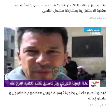
فيديو: تقرير قناة MBC عن زيارة “عبدالحميد دشتي” لعائلة عماد
مغنية الاستفزازية بمشاركة مشعل النامي
20 يوليو 2015
عربي وعالمي
فيديو: تنظيم داعش يحتجز 24 رهينة غربيين معظمهم صحافيون و
عاملو إغاثة
5 أكتوبر 2014