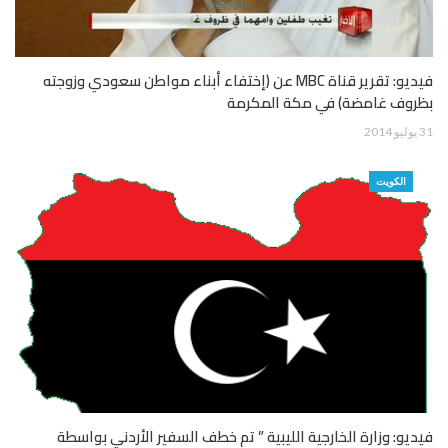
فيديو: تقرير قناة MBC عن (إختفاء أبناء مواطن سعودي وزوجته
بظروف غامضة) في مكة المكرمة
31 يوليو 2014
الكويت
فيديو: وزارة الخارجية الليبية ” تم خطف السفير الأردني بواسطة