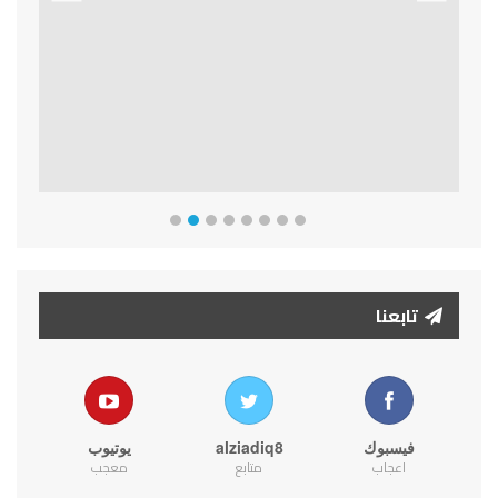
Previous
Next
تابعنا
فيسبوك
alziadiq8
يوتيوب
اعجاب
متابع
معجب