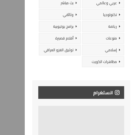
عربي وعالمي
بث مباشر
تكنولوجيا
وثائقي
رياضة
برامج يوتيوبية
منوعات
أفلام قصيرة
إسلامي
توثيق الغزو العراقي
مظاهرات الكويت
انستغرام