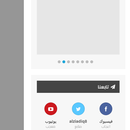
تابعنا
فيسبوك
alziadiq8
يوتيوب
اعجاب
متابع
معجب