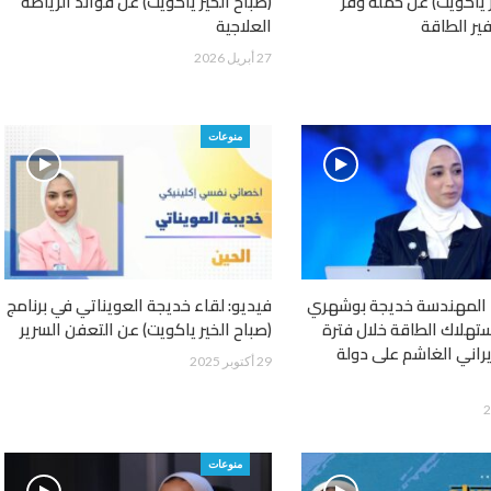
 ياكويت) عن حملة وفر
(صباح الخير ياكويت) عن فوائد الرياضة
ير الطاقة
العلاجية
27 أبريل 2026
منوعات
ء المهندسة خديجة بوشهري
فيديو: لقاء خديجة العويناتي في برنامج
تهلاك الطاقة خلال فترة
(صباح الخير ياكويت) عن التعفن السرير
يراني الغاشم على دولة
29 أكتوبر 2025
منوعات