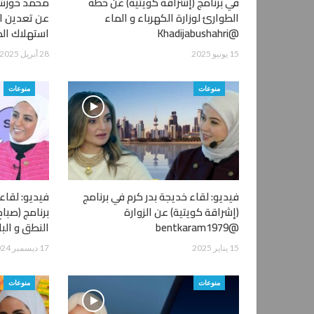
في برنامج (إشراقة كويتية) عن خطة
محمد خورشيد
الطوارئ لوزارة الكهرباء و الماء
عن تعدين ا
@Khadijabushahri
استهلاك ال
15 يونيو 2025
28 أبريل 2025
منوعات
منوعات
فيديو: لقاء خديجة بدر كرم في برنامج
فيديو: لقاء
(إشراقة كويتية) عن الزوارة
برنامج (صبا
@bentkaram1979
النطق و البل
15 يناير 2025
17 ديسمبر 2024
منوعات
منوعات