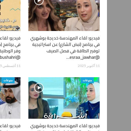
فيديو: لقاء المهندسة خديجة بوشهري
فيديو: لقا
في برنامج (نبض الشارع) عن استراتيجية
في برنامج (
توفير الطاقة في فصل الصيف
وفر الوطنية 
@Khadijabushahri
@esraa_jawhar…
11 أكتوبر 2025
11 أغسطس 2025
منوعات
منوعات
فيديو: لقاء المهندسة خديجة بوشهري
فيديو: لقاء