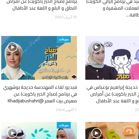
 في برنامج (ليالي الكويت)
برنامج (صباح الخير ياكويت) عن أمراض
لعملات المشفرة و
النطق و البلع و اللغة عند الأطفال
طاقة…
15 أبريل 2025
منوعات
 خديجة إبراهيم بوعباس في
فيديو: لقاء المهندسة خديجة بوشهري
ح الخير ياكويت) عن أمراض
في برنامج (صباح الخير ياكويت) عن
ع و اللغة عند الأطفال
معرض بيت العمر @Khadijabushahri
7 أكتوبر 2024
منوعات