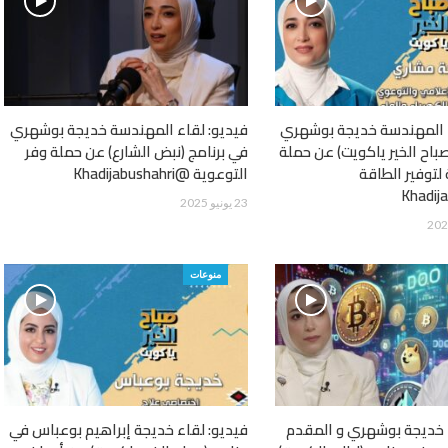
ء المهندسة خديجة بوشهري
فيديو: لقاء المهندسة خديجة بوشهري
صباح الخير ياكويت) عن حملة
في برنامج (نبض الشارع) عن حملة وفر
لتوفير الطاقة
التوعوية @Khadijabushahri
23 يونيو 2025
منوعات
 خديجة بوشهري و المقدم
فيديو: لقاء خديجة إبراهيم بوعباس في