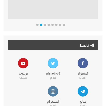
تابعنا
فيسبوك
alziadiq8
يوتيوب
اعجاب
متابع
معجب
متابع
انستغرام
متابع
متابع