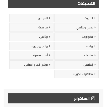
التصنيفات
الكويت
المجلس
عربي وعالمي
بث مباشر
تكنولوجيا
وثائقي
رياضة
برامج يوتيوبية
منوعات
أفلام قصيرة
إسلامي
توثيق الغزو العراقي
مظاهرات الكويت
انستغرام