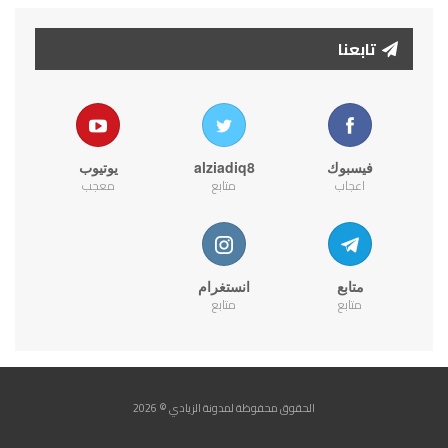
تابعنا
فيسبوك
alziadiq8
يوتيوب
اعجاب
متابع
معجب
متابع
انستغرام
متابع
متابع
الحقوق محفوظة لمدونة الزيادي © 2026