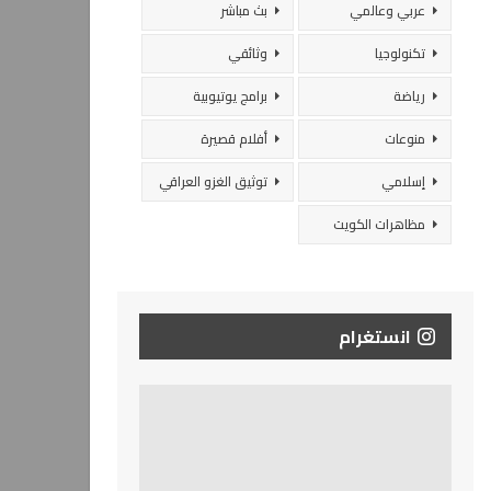
عربي وعالمي
بث مباشر
تكنولوجيا
وثائقي
رياضة
برامج يوتيوبية
منوعات
أفلام قصيرة
إسلامي
توثيق الغزو العراقي
مظاهرات الكويت
انستغرام