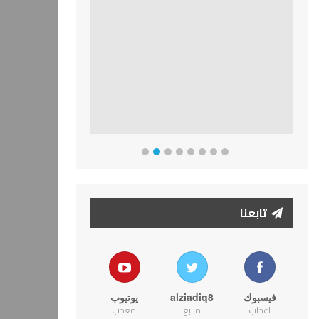
تابعنا
فيسبوك
alziadiq8
يوتيوب
اعجاب
متابع
معجب