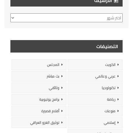
الأرشيف
الأرشيف
التصنيفات
الكويت
المجلس
عربي وعالمي
بث مباشر
تكنولوجيا
وثائقي
رياضة
برامج يوتيوبية
منوعات
أفلام قصيرة
إسلامي
توثيق الغزو العراقي