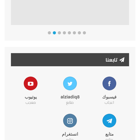
تابعنا
فيسبوك
alziadiq8
يوتيوب
اعجاب
متابع
معجب
متابع
انستغرام
متابع
متابع