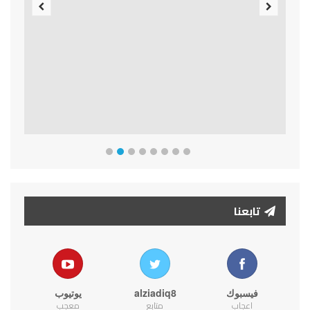
Previous
Next
تابعنا
فيسبوك
alziadiq8
يوتيوب
اعجاب
متابع
معجب