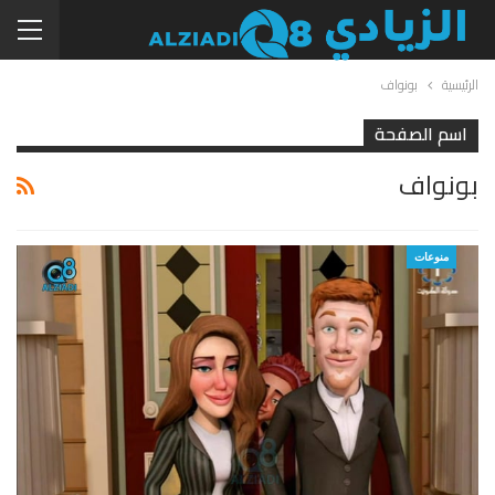
الرئيسية
بونواف
اسم الصفحة
بونواف
منوعات