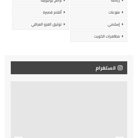
رياضة
برامج يوتيوبية
منوعات
أفلام قصيرة
إسلامي
توثيق الغزو العراقي
مظاهرات الكويت
انستغرام