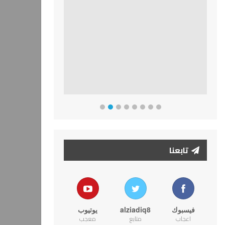
تابعنا
فيسبوك
alziadiq8
يوتيوب
اعجاب
متابع
معجب