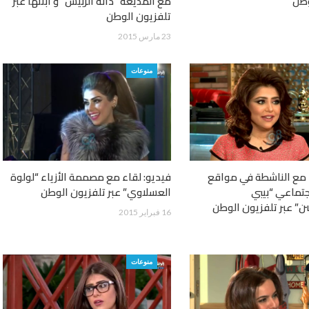
وطن
مع المذيعة “دانه الربيش” و أبنتها عبر
تلفزيون الوطن
23 مارس 2015
منوعات
 مع الناشطة في مواقع
فيديو: لقاء مع مصممة الأزياء “لولوة
جتماعي “بيبي
العسلاوي” عبر تلفزيون الوطن
” عبر تلفزيون الوطن
16 فبراير 2015
منوعات