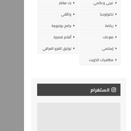
عربي وعالمي
بث مباشر
تكنولوجيا
وثائقي
رياضة
برامج يوتيوبية
منوعات
أفلام قصيرة
إسلامي
توثيق الغزو العراقي
مظاهرات الكويت
انستغرام