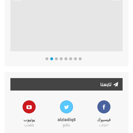
Previous
Next
تابعنا
فيسبوك
alziadiq8
يوتيوب
اعجاب
متابع
معجب