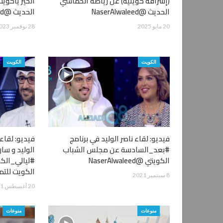
(إشراقة كويتية) عن رياضة الخماسي
الخير ياكوي
الحديث @NaserAlwaleed
الحديث @NaserAlwaleed
20 مايو 2025
28 نوفمبر 2023
الكويت
الكويت
فيديو: لقاء ناصر الوليد في برنامج
فيديو: لقاء
#بعد_السادسة عن مجلس الشباب
الوليد و سار
الكويتي @NaserAlwaleed
#ليالي_الكو
الكويت للتمي
8 سبتمبر 2021
20 أغسطس 2021
منوعات
منوعات