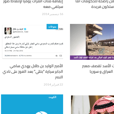
آن راضخة للحكومات أما
إيقافه مئات المرات يومياً لإلتقاط صور
 ستكون فريدة
سيلفي معه
16 ديسمبر 2014
منوعات
ت الأسد تقصف معبر
الأمير الوليد بن طلال يهدي سامي
 العراق و سوريا
الجابر سيارة “بنتلي” بعد الفوز على نادي
النصر
22 فبراير 2014
الكويت