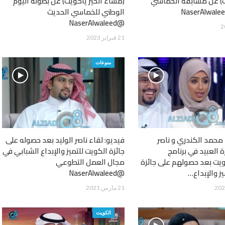
ت) عن مسابقة الخماسي
(مساء الخير ياكويت) عن بطولة اليوم
الوطني للخماسي الحديث
@NaserAlwaleed
21 فبراير 2023
منوعات
 محمد الكندري و ناصر
فيديو: لقاء ناصر الوليد بعد حصوله على
ة العبيد في برنامج
جائزة الكويت للتميز والإبداع الشبابي في
يت بعد حصولهم على جائزة
مجال العمل التطوعي
ز والإبداع…
@NaserAlwaleed
21 مارس 2021
الكويت