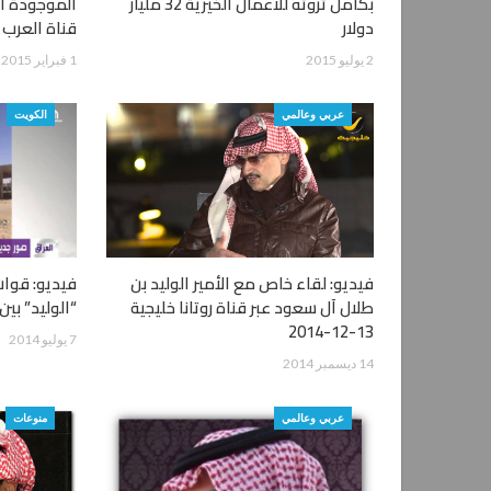
بكامل ثروته للأعمال الخيرية 32 مليار
الموجودة ال
دولار
قناة العرب
2 يوليو 2015
1 فبراير 2015
عربي وعالمي
الكويت
فيديو: لقاء خاص مع الأمير الوليد بن
فيديو: قوا
طلال آل سعود عبر قناة روتانا خليجية
“الوليد” بين
13-12-2014
7 يوليو 2014
14 ديسمبر 2014
عربي وعالمي
منوعات