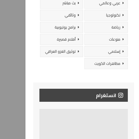
عربي وعالمي
بث مباشر
تكنولوجيا
وثائقي
رياضة
برامج يوتيوبية
منوعات
أفلام قصيرة
إسلامي
توثيق الغزو العراقي
مظاهرات الكويت
انستغرام