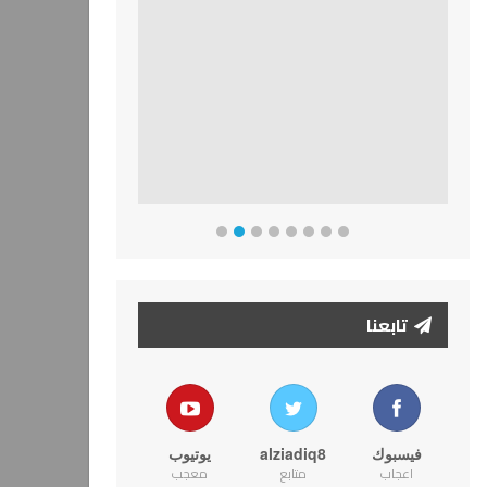
تابعنا
فيسبوك
alziadiq8
يوتيوب
اعجاب
متابع
معجب