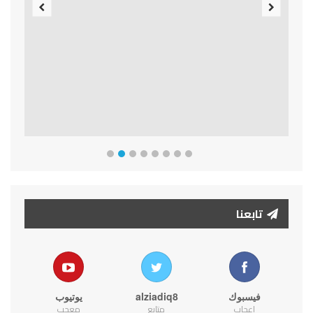
Previous
Next
تابعنا
فيسبوك
alziadiq8
يوتيوب
اعجاب
متابع
معجب