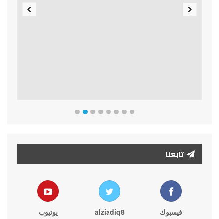
Previous
Next
تابعنا
فيسبوك
alziadiq8
يوتيوب