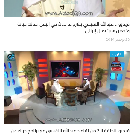
فيديو: د.عبدالله النفيسي يشرح ما حدث في اليمن: حدثت خيانة
و”دهن سير” بمال إيراني
28 نوفمبر 2014
الكويت
فيديو: الحلقة الـ2 من لقاء د.عبدالله النفيسي عبر برنامج حراك عن