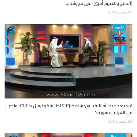
(الخليج وهموم أخرى) على فورشباب
28 نوفمبر 2014
الكويت
فيديو: د.عبدالله النفيسي: شنو خبزتنا؟ احنا شكو نرسل طائراتنا ونضرب
في العراق و سوريا؟
28 نوفمبر 2014
عربي وعالمي