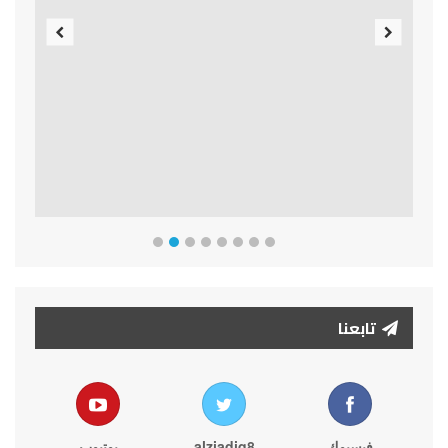
Previous
Next
تابعنا
فيسبوك
alziadiq8
يوتيوب