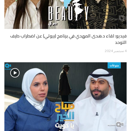
فيديو: لقاء د.هدى المهدي في برنامج (بيوتي) عن اضطراب طيف
التوحد
4 سبتمبر 2024
منوعات