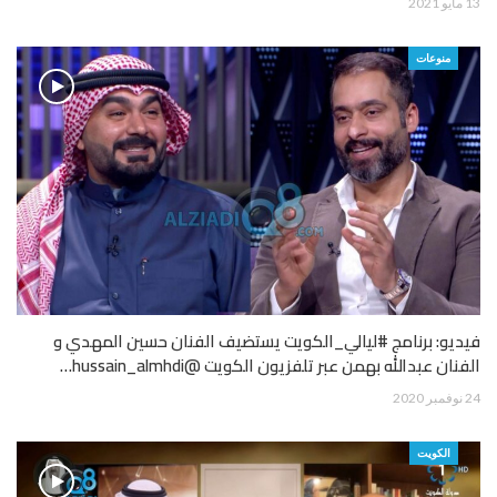
13 مايو 2021
منوعات
فيديو: برنامج #ليالي_الكويت يستضيف الفنان حسين المهدي و
الفنان عبدالله بهمن عبر تلفزيون الكويت @hussain_almhdi…
24 نوفمبر 2020
الكويت