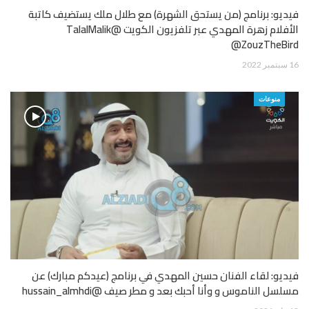
فيديو: برنامج (من يستحق الشهرة) مع طلال ملك يستضيف كاتبة
الأفلام زهرة المهدي عبر تلفزيون الكويت @TalalMalik
@ZouzTheBird
16 سبتمبر 2022
منوعات
فيديو: لقاء الفنان حسين المهدي في برنامج (عيدكم مبارك) عن
مسلسل الناموس و وأنا أحبك بعد و مطر صيف @hussain_almhdi