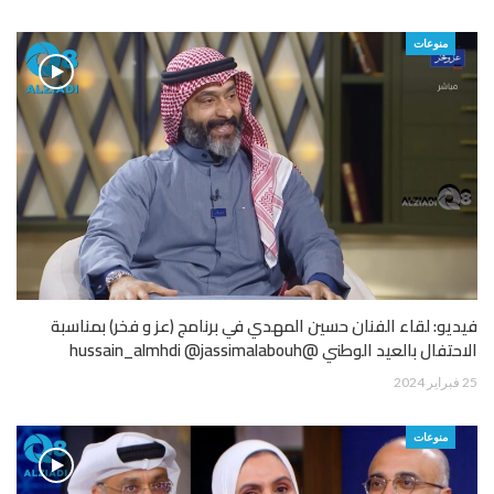
منوعات
فيديو: لقاء الفنان حسين المهدي في برنامج (عز و فخر) بمناسبة
الاحتفال بالعيد الوطني @hussain_almhdi @jassimalabouh
25 فبراير 2024
منوعات