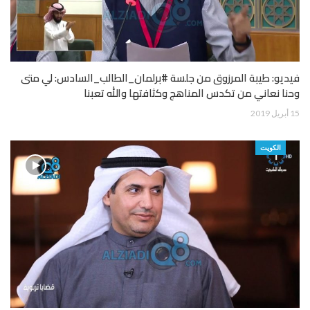
فيديو: طيبة المرزوق من جلسة #برلمان_الطالب_السادس: لي متى
وحنا نعاني من تكدس المناهج وكثافتها والله تعبنا
15 أبريل 2019
الكويت