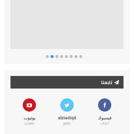
Previous
Next
تابعنا
فيسبوك
alziadiq8
يوتيوب
اعجاب
متابع
معجب