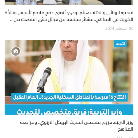
فيديو: الروائي والكاتب هيثم بودي: أتمنى دمج ملاحم تأسيس ونشأة
الكويت في المناهج.. عشائر مختلفة من قبائل شتّى اقتطعت من…
28 أغسطس 2024
الكويت
وزير التربية: فريق متخصص لتحديث الهيكل التربوي.. ومراجعة
المناهج
21 مايو 2023