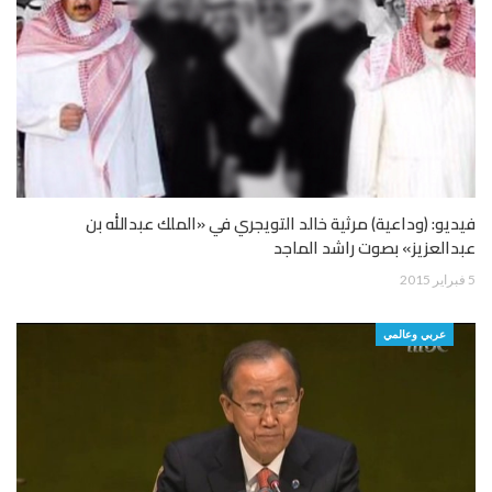
فيديو: (وداعية) مرثية خالد التويجري في «الملك عبدالله بن
عبدالعزيز» بصوت راشد الماجد
5 فبراير 2015
عربي وعالمي