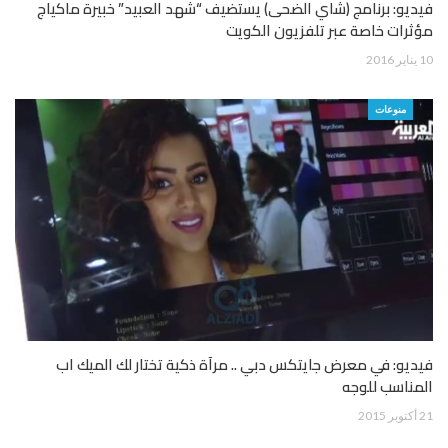
فيديو: برنامج (شاي الضحى) يستضيف “شهد العبيد” خبيرة ماكياج
مؤثرات خاصة عبر تلفزيون الكويت
10 يناير 2016
منوعات
فيديو: في معرض جايتكس دبي .. مرآة ذكية تختار لك الميك اب
المناسب للوجه
21 أكتوبر 2015