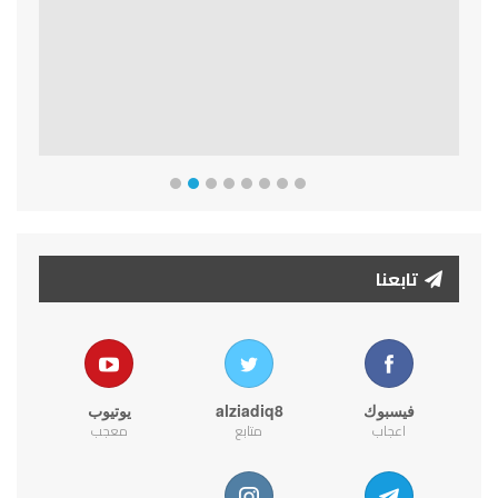
تابعنا
فيسبوك
alziadiq8
يوتيوب
اعجاب
متابع
معجب