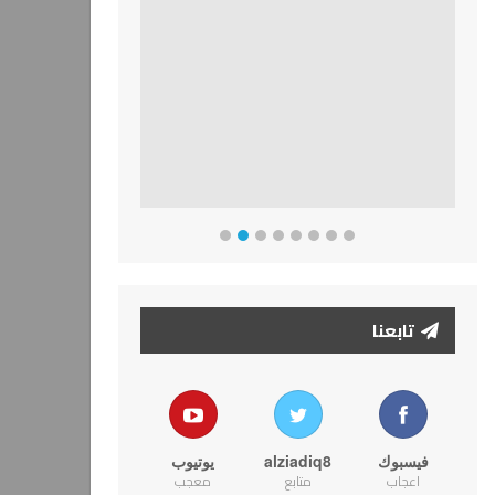
تابعنا
فيسبوك
alziadiq8
يوتيوب
اعجاب
متابع
معجب