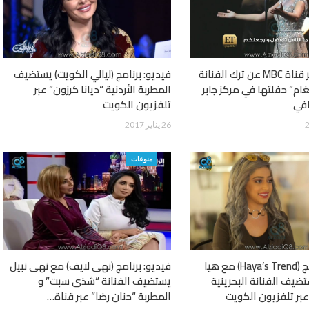
فيديو: تقرير قناة MBC عن ترك الفنانة
فيديو: برنامج (ليالي الكويت) يستضيف
غام” حفلتها في مركز جابر
المطربة الأردنية “ديانا كرزون” عبر
افي
تلفزيون الكويت
26 يناير 2017
منوعات
فيديو: برنامج (Haya’s Trend) مع هيا
فيديو: برنامج (نهى لايف) مع نهى نبيل
يف الفنانة البحرينية
يستضيف الفنانة “شذى سبت” و
عبر تلفزيون الكويت
المطربة “حنان رضا” عبر قناة…