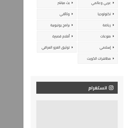
عربي وعالمي
بث مباشر
تكنولوجيا
وثائقي
رياضة
برامج يوتيوبية
منوعات
أفلام قصيرة
إسلامي
توثيق الغزو العراقي
مظاهرات الكويت
انستغرام