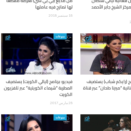
ن فعالية ليالي سلطان
من مذيع (بي بي سي) لعرضه مقطعا
ركز الشيخ جابر الأحمد
لها تمازح فيه عاملها
18 سبتمبر 2018
منوعات
مج (رايكم شباب) يستضيف
فيديو: برنامج (ليالي الكويت) يستضيف
نانية “ميرنا طحان” عبر قناة
المطربة “شيماء الكويتية” عبر تلفزيون
الكويت
28 مارس 2017
منوعات