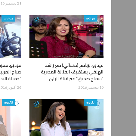
21 ديسمبر 2016
منوعات
منوعات
فيديو: برنامج (مسائي) مع راشد
فيديو: فقرة
الهلفي يستضيف الفنانة المصرية
صباح العربي
“سماح صديق” عبر قناة الراي
“جميلة البدا
10 ديسمبر 2016
26 أكتوبر 2016
الكويت
الكويت