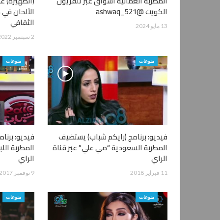
المطربة العُمانية أشواق عبر تلفزيون
(الظهيرة) ع
الكويت @ashwaq_521
الألحان في م
الثقافي
13 مايو 2024
2 سبتمبر 2022
منوعات
منوعات
فيديو: برنامج (رايكم شباب) يستضيف
فيديو: برنا
المطربة السعودية “مي علي” عبر قناة
المطربة اللب
الراي
الراي
11 فبراير 2018
9 نوفمبر 2017
منوعات
منوعات