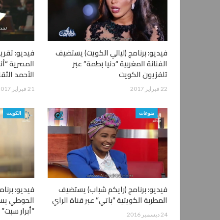
فيديو: برنامج (ليالي الكويت) يستضيف
الفنانة المغربية “دنيا بطمة” عبر
المصرية “أن
تلفزيون الكويت
الأحمد الثق
22 فبراير 2017
21 فبراير 2017
منوعات
الكويت
فيديو: برنامج (رايكم شباب) يستضيف
المطربة الكويتية “باتي” عبر قناة الراي
الحوطي يستض
“أبرار سبت” 
24 ديسمبر 2016