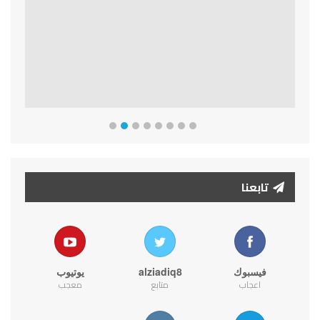
تابعنا
فيسبوك
alziadiq8
يوتيوب
اعجاب
متابع
معجب