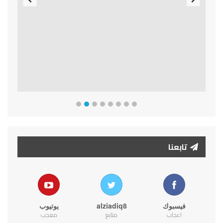
Previous
Next
تابعنا
فيسبوك
alziadiq8
يوتيوب
اعجاب
متابع
معجب