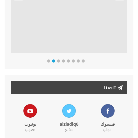
Previous
Next
تابعنا
فيسبوك
alziadiq8
يوتيوب
اعجاب
متابع
معجب