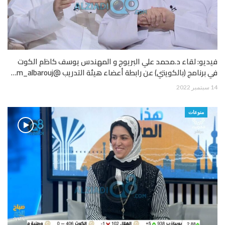
فيديو: لقاء د.محمد علي البريوج و المهندس يوسف كاظم الكوت
في برنامج (بالكويتي) عن رابطة أعضاء هيئة التدريب @m_albarouj…
14 سبتمبر 2022
منوعات