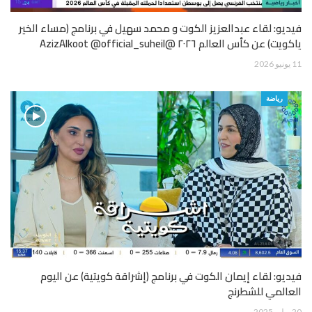
فيديو: لقاء عبدالعزيز الكوت و محمد سهيل في برنامج (مساء الخير
ياكويت) عن كأس العالم ٢٠٢٦ @AzizAlkoot @official_suheil
11 يونيو 2026
رياضة
فيديو: لقاء إيمان الكوت في برنامج (إشراقة كويتية) عن اليوم
العالمي للشطرنج
20 يوليو 2025