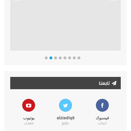
Previous
Next
تابعنا
فيسبوك
alziadiq8
يوتيوب
اعجاب
متابع
معجب