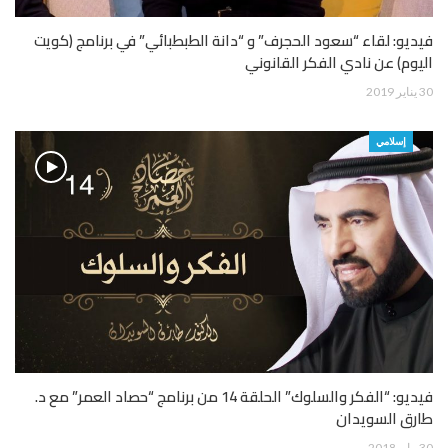
فيديو: لقاء “سعود الحجرف” و “دانة الطبطبائي” في برنامج (كويت
اليوم) عن نادي الفكر القانوني
30 يناير 2019
إسلامي
فيديو: “الفكر والسلوك” الحلقة 14 من برنامج “حصاد العمر” مع د.
طارق السويدان
30 مايو 2018