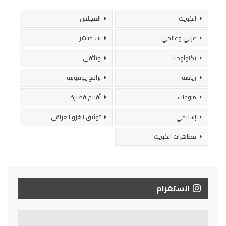
الكويت
المجلس
عربي وعالمي
بث مباشر
تكنولوجيا
وثائقي
رياضة
برامج يوتيوبية
منوعات
أفلام قصيرة
إسلامي
توثيق الغزو العراقي
مظاهرات الكويت
انستغرام