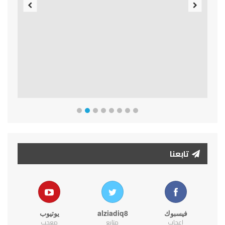
Previous
Next
تابعنا
فيسبوك
alziadiq8
يوتيوب
اعجاب
متابع
معجب