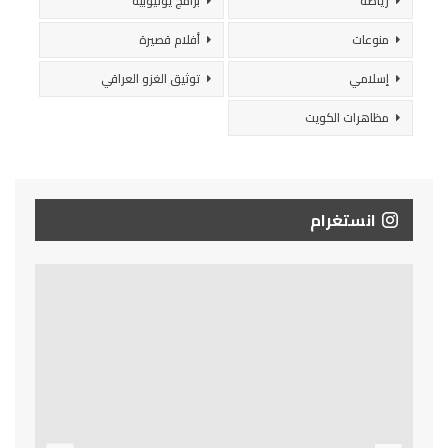
رياضة
برامج يوتيوبية
منوعات
أفلام قصيرة
إسلامي
توثيق الغزو العراقي
مظاهرات الكويت
انستغرام