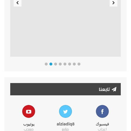
Previous
Next
تابعنا
فيسبوك
alziadiq8
يوتيوب
اعجاب
متابع
معجب