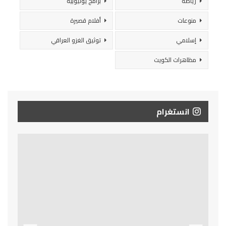
رياضة
برامج يوتيوبية
منوعات
أفلام قصيرة
إسلامي
توثيق الغزو العراقي
مظاهرات الكويت
انستغرام