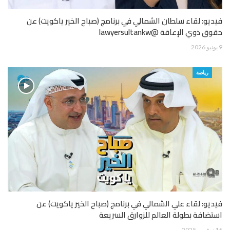
فيديو: لقاء سلطان الشمالي في برنامج (صباح الخير ياكويت) عن
حقوق ذوي الإعاقة @lawyersultankw
9 يونيو 2026
رياضة
فيديو: لقاء علي الشمالي في برنامج (صباح الخير ياكويت) عن
استضافة بطولة العالم للزوارق السريعة
16 نوفمبر 2025