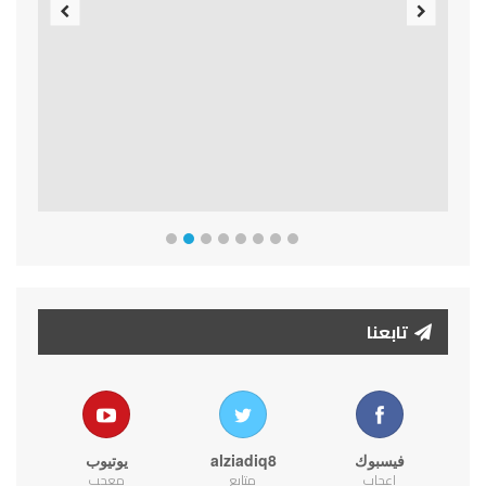
Previous
Next
تابعنا
فيسبوك
alziadiq8
يوتيوب
اعجاب
متابع
معجب