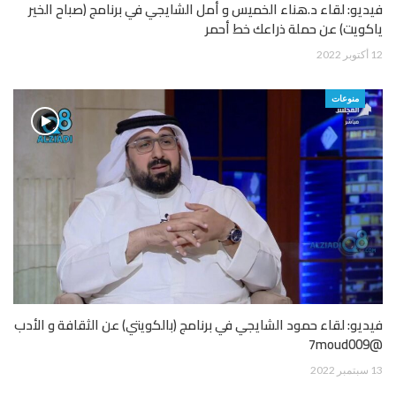
فيديو: لقاء د.هناء الخميس و أمل الشايجي في برنامج (صباح الخير
ياكويت) عن حملة ذراعك خط أحمر
12 أكتوبر 2022
منوعات
فيديو: لقاء حمود الشايجي في برنامج (بالكويتي) عن الثقافة و الأدب
@7moud009
13 سبتمبر 2022