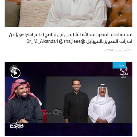
فيديو: لقاء المصور عبدالله الشايجي في برنامج (عالم افتراضي) عن
احتراف التصوير بالموبايل @Dr_M_Alkandari @shaijieee
25 أغسطس 2024
منوعات