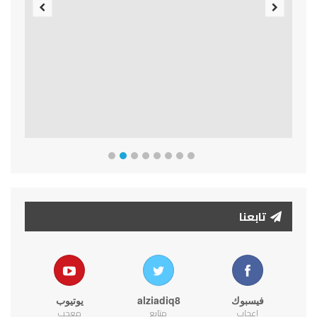
Previous
Next
تابعنا
فيسبوك
alziadiq8
يوتيوب
اعجاب
متابع
معجب