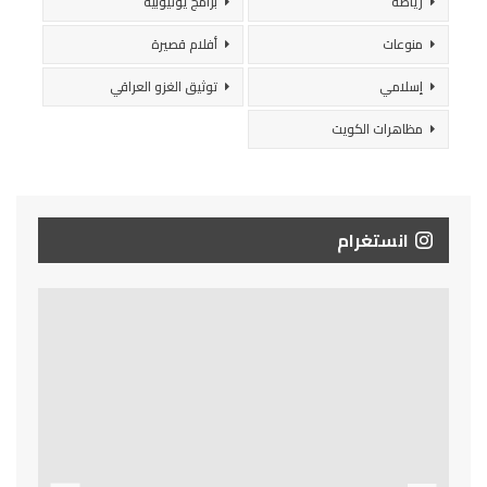
رياضة
برامج يوتيوبية
منوعات
أفلام قصيرة
إسلامي
توثيق الغزو العراقي
مظاهرات الكويت
انستغرام