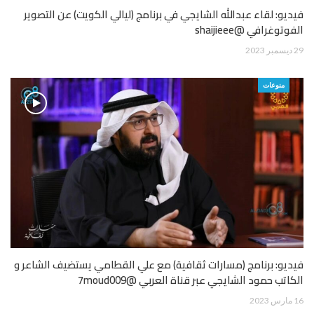
فيديو: لقاء عبدالله الشايجي في برنامج (ليالي الكويت) عن التصوير
الفوتوغرافي @shaijieee
29 ديسمبر 2023
منوعات
فيديو: برنامج (مسارات ثقافية) مع علي القطامي يستضيف الشاعر و
الكاتب حمود الشايجي عبر قناة العربي @7moud009
16 مارس 2023