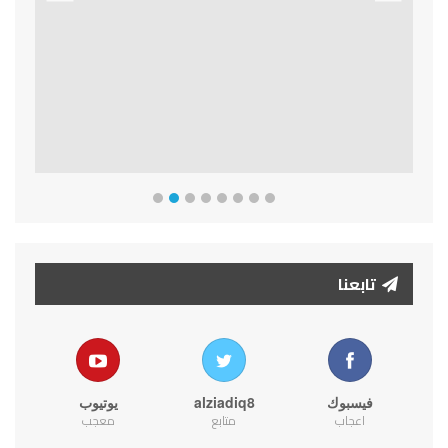
Previous
Next
تابعنا
فيسبوك
alziadiq8
يوتيوب
اعجاب
متابع
معجب