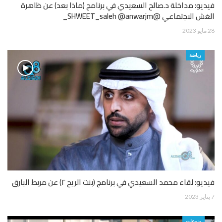
فيديو: مداخلة د.صالح السعيدي في برنامج (ماذا بعد) عن ظاهرة
الغش الاجتماعي @SHWEET_saleh @anwarjm_
28 مايو 2023
رياضة
فيديو: لقاء محمد السعيدي في برنامج (بنت الريح ٢) عن مربط البارق
7 يناير 2023
منوعات