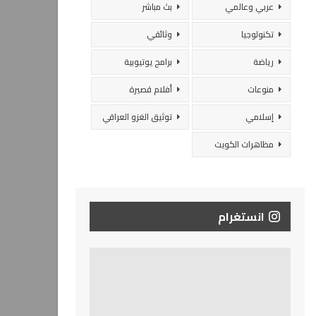
عربي وعالمي
بث مباشر
تكنولوجيا
وثائقي
رياضة
برامج يوتيوبية
منوعات
أفلام قصيرة
إسلامي
توثيق الغزو العراقي
مظاهرات الكويت
انستغرام