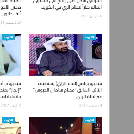
الكويتي سجّل أعلى إنتاج على مستوى
المياه الم
العالم نظراً لنظام الري في الكويت
ألف جالون
6 مارس 2020
15 ديسمبر 2019
الكويت
الكويت
فيديو: برنامج (لقاء الراي) يستضيف
فيديو: م. أ
النائب السابق “عصام سلمان الدبوس”
“إنجاز” بمن
عبر قناة الراي
حقيقية لمش
4 ديسمبر 2017
2 أكتوبر 2017
الكويت
الكويت