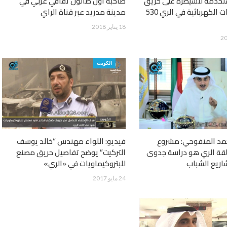
ستخدمة للسيطرة على حريق
صاحبة أول صالون ثقافي عربي في
مخزن الأدوات الكهربائية في الري 530
مدينة مدريد عبر قناة الراي
18 يناير 2018
الكويت
حمد المنفوحي: مشروع
فيديو: اللواء مهندس “خالد يوسف
طقة الري هو دراسة جدوى
التركيت” يوضح تفاصيل حريق مصنع
اريع الشباب
للبتروكيماويات في «الري»
24 مايو 2017