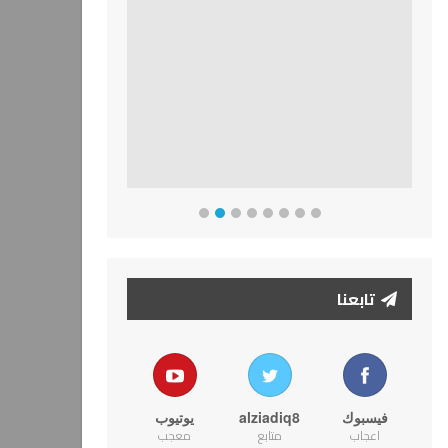
تابعنا
فيسبوك
alziadiq8
يوتيوب
اعجاب
متابع
معجب