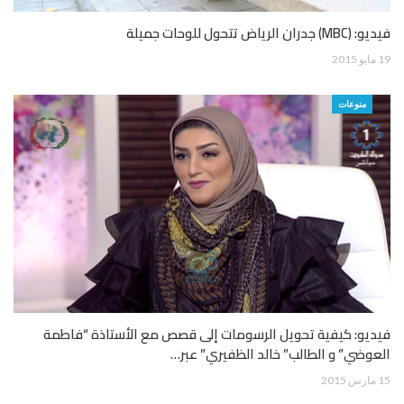
فيديو: (MBC) جدران الرياض تتحول للوحات جميلة
19 مايو 2015
منوعات
فيديو: كيفية تحويل الرسومات إلى قصص مع الأستاذة “فاطمة
العوضي” و الطالب” خالد الظفيري” عبر…
15 مارس 2015