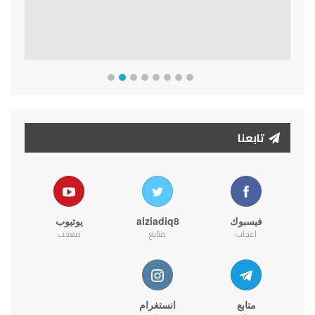
تابعنا
فيسبوك
alziadiq8
يوتيوب
اعجاب
متابع
معجب
متابع
انستغرام