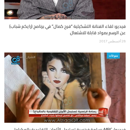
فيديو: لقاء الفنانة التشكيلية “فرح كمال” في برنامج (رايكم شباب)
عن الرسم بمواد قابلة للاشتعال
28 أغسطس 2017
منوعات
فيديو/ MBC: رسامة فرنسية تستبدل الألوان التقليدية بالمكياج!