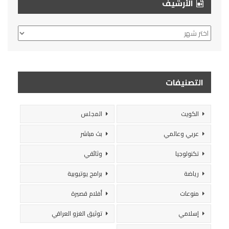
الأرشيف
الأرشيف
التصنيفات
الكويت
المجلس
عربي وعالمي
بث مباشر
تكنولوجيا
وثائقي
رياضة
برامج يوتيوبية
منوعات
أفلام قصيرة
إسلامي
توثيق الغزو العراقي