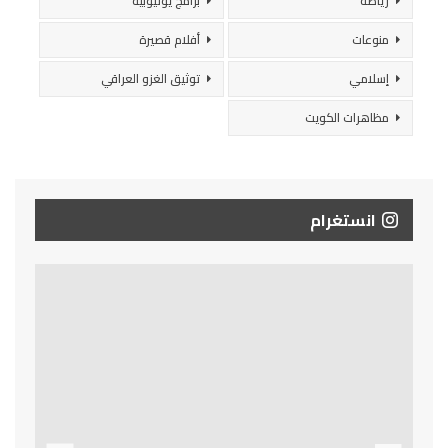
رياضة
برامج يوتيوبية
منوعات
أفلام قصيرة
إسلامي
توثيق الغزو العراقي
مظاهرات الكويت
انستغرام