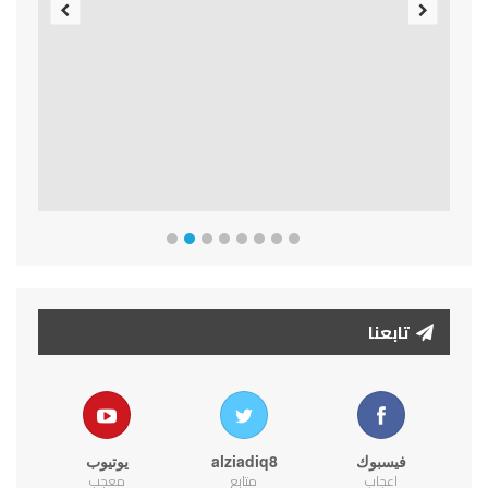
Previous
Next
تابعنا
فيسبوك
alziadiq8
يوتيوب
اعجاب
متابع
معجب