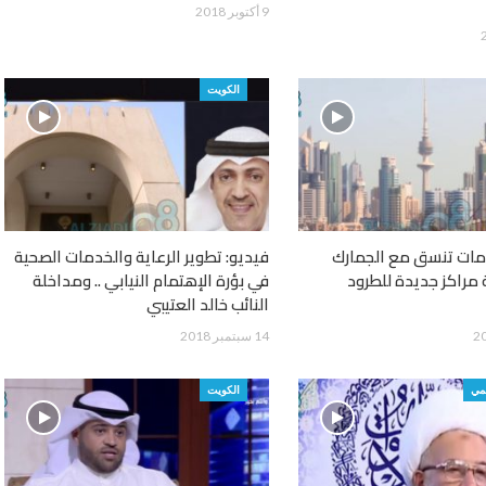
9 أكتوبر 2018
الكويت
دمات تنسق مع الجمارك
فيديو: تطوير الرعاية والخدمات الصحية
ة مراكز جديدة للطرود
في بؤرة الإهتمام النيابي .. ومداخلة
النائب خالد العتيبي
14 سبتمبر 2018
مي
الكويت