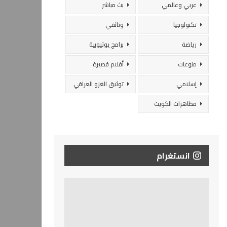
عربي وعالمي
بث مباشر
تكنولوجيا
وثائقي
رياضة
برامج يوتيوبية
منوعات
أفلام قصيرة
إسلامي
توثيق الغزو العراقي
مظاهرات الكويت
انستغرام