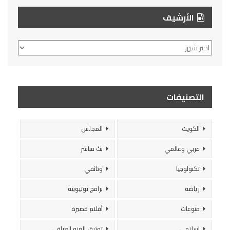
الأرشيف
الأرشيف
التصنيفات
الكويت
المجلس
عربي وعالمي
بث مباشر
تكنولوجيا
وثائقي
رياضة
برامج يوتيوبية
منوعات
أفلام قصيرة
إسلامي
توثيق الغزو العراقي