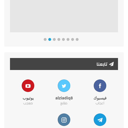
تابعنا
فيسبوك
alziadiq8
يوتيوب
اعجاب
متابع
معجب