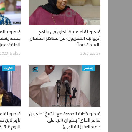
فيديو: لقاء منيرة الحاي في برنامج
فيديو: برنام
(ديوانية التلفزيون) عن مظاهر الاحتفال
جمعة يستضي
بالعيد قديماً
الحلقة: غوز
29 يونيو 2023
23 أبريل 2023
إسلامي
الكويت
فيديو: خطبة الجمعة مع الشيخ “حاي بن
فيديو: لقاء 
سالم الحاي” بعنوان (الرد على
تايم لاين م
د.عبدالعزيز القناعي)
اليوم 6-5-2013