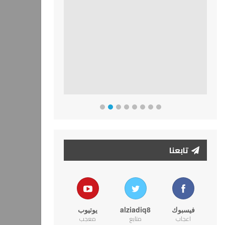
تابعنا
فيسبوك
alziadiq8
يوتيوب
اعجاب
متابع
معجب