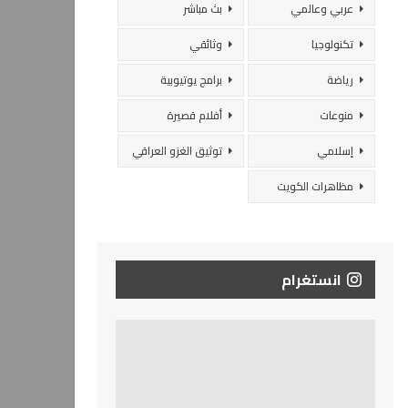
عربي وعالمي
بث مباشر
تكنولوجيا
وثائقي
رياضة
برامج يوتيوبية
منوعات
أفلام قصيرة
إسلامي
توثيق الغزو العراقي
مظاهرات الكويت
انستغرام