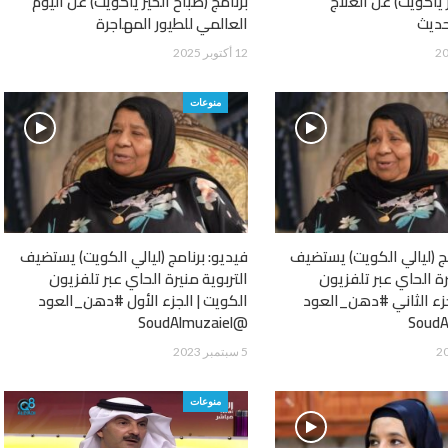
 ياكويت) عن العلاج
برنامج (صباح الخير ياكويت) عن اليوم
حديث
العالمي للطيور المهاجرة
12 أكتوبر 2025
منوعات
مج (ليالي الكويت) يستضيف
فيديو: برنامج (ليالي الكويت) يستضيف
رة الحاي عبر تلفزيون
التربوية منيرة الحاي عبر تلفزيون
جزء الثاني #دهن_العود
الكويت | الجزء الأول #دهن_العود
@SoudAlmuzaiel
5 سبتمبر 2023
منوعات