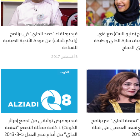
ج (منيو البيت) مع غني
فيديو: لقاء “حمد الحاي” في برنامج
ف سارة الحاي و طبخة
(رايكم شباب) عن عودة الأندية الصيفية
ي الدجاج
للسباحة
8 أغسطس 2017
الكويت
“نعيمة الحاي” عبر برنامج
فيديو: عرض توثيقي من تجمع (حرائر
ع سعد العجمي على قناة
الكويت) + كلمة ممثلة التجمع “نعيمة
الحاي” من أمام قصر العدل 5-3-2013