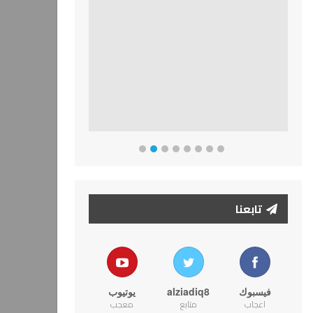
تابعنا
فيسبوك
alziadiq8
يوتيوب
اعجاب
متابع
معجب