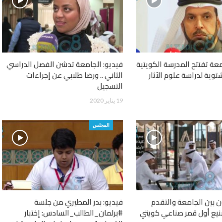
معة تفتتح المدرسة الكویتیة
فيديو: الجامعة تدشن الفصل الدراسي
شتویة لدراسة علوم الآثار
الثاني .. ورضا طلابي عن إجراءات
التسجيل
19 يناير 2020
المجلس
ن بين الجامعة والتقدم
فيديو: بدر المطيري من جلسة
نيع أول قمر صناعي كويتي
#برلمان_الطالب_السادس: إختبار