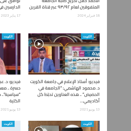
الأحمد حفل تخريج طلبة الجامعة
توافق على ز
المتفوقين لعام ٩٣/٩٢ عبر قناة القرين
الدارسين في
18 فبراير 2024
17 يناير 2023
الكويت
الكويت
فيديو: أستاذ الإعلام في جامعة الكويت
فيديو: د. عب
د. محمود الهاشمي: “الجامعة في
حسرة .. معظ
الحضيض” .. هذه العناوين تحبَط كل
“سياسية”.. 
أكاديمي…
الكلية
13 يونيو 2021
13 يونيو 2021
الكويت
الكويت