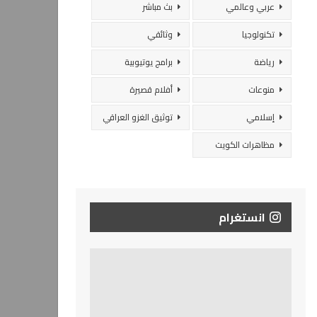
عربي وعالمي
بث مباشر
تكنولوجيا
وثائقي
رياضة
برامج يوتيوبية
منوعات
أفلام قصيرة
إسلامي
توثيق الغزو العراقي
مظاهرات الكويت
انستغرام