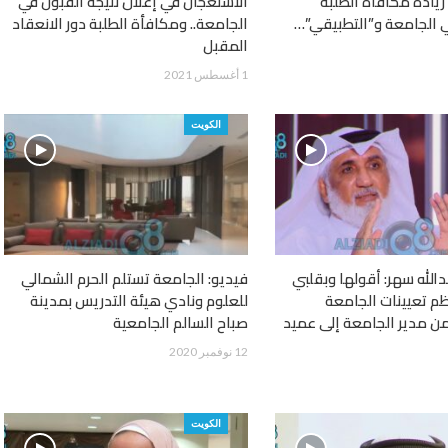
يادة مكافأة الطلبة
الاستعجال في إعلان نتيجة القبول في
 الجامعة و”التطبيقي”…
الجامعة.. ومكافأة الطلبة دور الانعقاد
المقبل
1 أغسطس 2021
الكويت
دالله سهر: أقولها وبقلبي
فيديو: الجامعة تستلم الحرم الشمالي
م تعيينات الجامعة
للعلوم ونادي هيئة التدريس بمدينة
من مدير الجامعة إلى عميد
صباح السالم الجامعية
12 نوفمبر 2020
الكويت