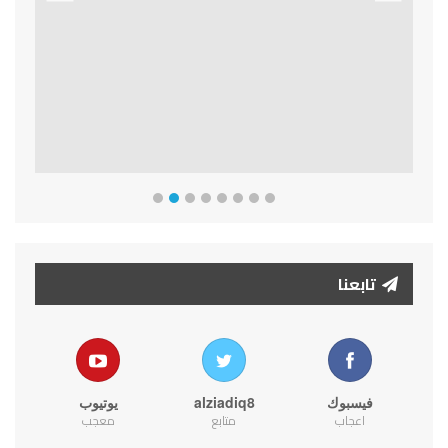
Previous
Next
تابعنا
فيسبوك
alziadiq8
يوتيوب
اعجاب
متابع
معجب