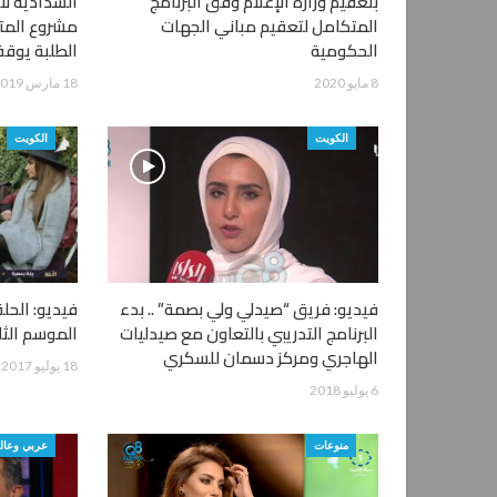
بتعقيم وزارة الإعلام وفق البرنامج
الشدادية لا
المتكامل لتعقيم مباني الجهات
مشروع المتر
الحكومية
الطلبة يوق
8 مايو 2020
18 مارس 2019
الكويت
الكويت
فيديو: فريق “صيدلي ولي بصمة” .. بدء
فيديو: الحلق
البرنامج التدريبي بالتعاون مع صيدليات
الموسم الثا
الهاجري ومركز دسمان للسكري
18 يوليو 2017
6 يوليو 2018
منوعات
عربي وعال