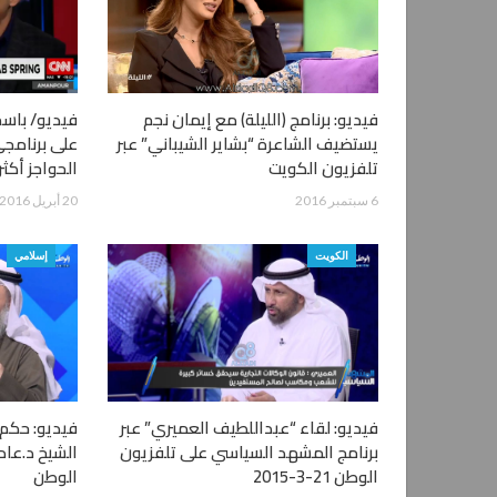
فيديو: برنامج (الليلة) مع إيمان نجم
يستضيف الشاعرة “بشاير الشيباني” عبر
على برنامجي
تلفزيون الكويت
الحواجز أكثر
6 سبتمبر 2016
20 أبريل 2016
الكويت
إسلامي
فيديو: لقاء “عبداللطيف العميري” عبر
فيديو: حكم 
برنامج المشهد السياسي على تلفزيون
الشيخ د.عاد
الوطن 21-3-2015
الوطن