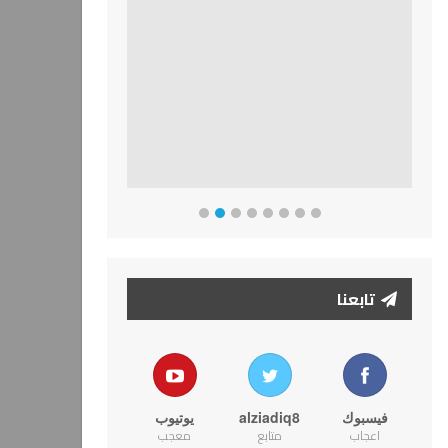
تابعنا
فيسبوك
alziadiq8
يوتيوب
اعجاب
متابع
معجب