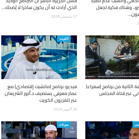
تكفي والسبب عدم تنفيذ
فشل الجزيرة الباهر أن البرنامج الوحيد
و.. وهناك فكرة لجعل
الذي أرادت له أن يكون ساخرا لا يُضحك…
فون…
17 ديسمبر 2018
الكويت
ة الثانية من برنامج (سفراء)
فيديو: برنامج (مانشيت إقتصادي) مع
ني عبر قناة المجلس
عمار معرفي يستضيف د.أنور الشريعان
عبر تلفزيون الكويت
18 أكتوبر 2016
مي
منوعات