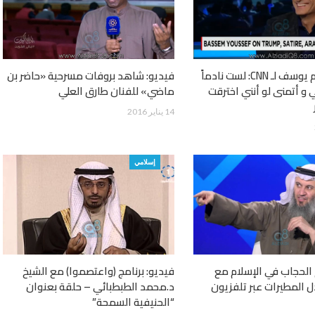
فيديو/ باسم يوسف لـ CNN: لست نادماً
فيديو: شاهد بروفات مسرحية «حاضر بن
 و أتمنى لو أنني اخترقت
ماضي» للفنان طارق العلي
14 يناير 2016
إسلامي
الحجاب في الإسلام مع
فيديو: برنامج (واعتصموا) مع الشيخ
ل المطيرات عبر تلفزيون
د.محمد الطبطبائي – حلقة بعنوان
“الحنيفية السمحة”