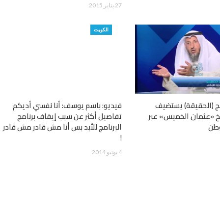
27 يناير 2015
الكويت
مج (الحقيقة) يستضيف
فيديو: باسم يوسف: أنا نفسي أديكم
خ «عثمان الخميس» عبر
تفاصيل أكثر عن سبب إيقاف برنامج
وطن
البرنامج للأبد بس أنا مش قادر مش قادر
!
4 يونيو 2014