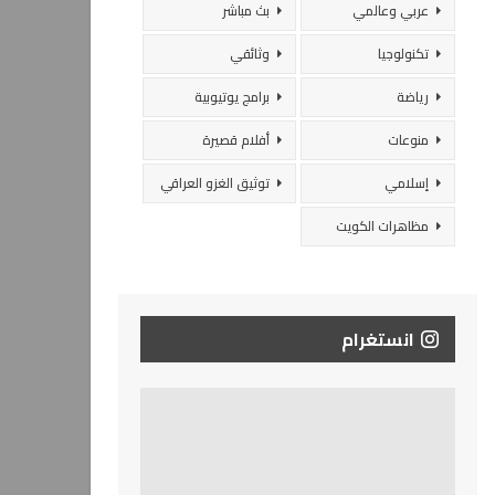
عربي وعالمي
بث مباشر
تكنولوجيا
وثائقي
رياضة
برامج يوتيوبية
منوعات
أفلام قصيرة
إسلامي
توثيق الغزو العراقي
مظاهرات الكويت
انستغرام