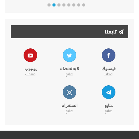
تابعنا
فيسبوك
alziadiq8
يوتيوب
اعجاب
متابع
معجب
متابع
انستغرام
متابع
متابع