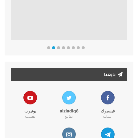
تابعنا
فيسبوك
alziadiq8
يوتيوب
اعجاب
متابع
معجب