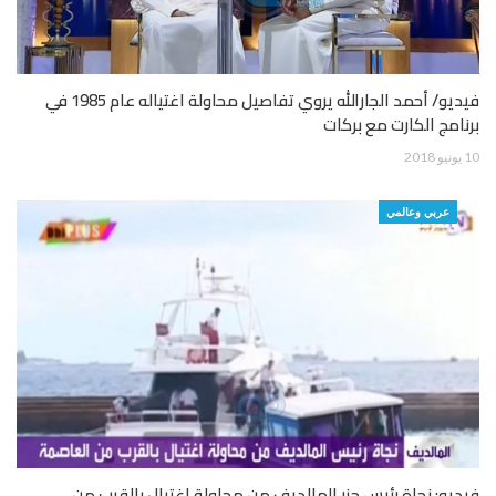
فيديو/ أحمد الجارالله يروي تفاصيل محاولة اغتياله عام 1985 في
برنامج الكارت مع بركات
10 يونيو 2018
عربي وعالمي
فيديو: نجاة رئيس جزر المالديف من محاولة اغتيال بالقرب من