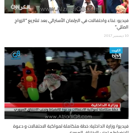
فيديو: غناء واحتفالات في البرلمان الأسترالي بعد تشريع “الزواج
المثلي”
10 ديسمبر 2017
الكويت
فيديو/ وزارة الداخلية: خطة متكاملة لمواكبة الاحتفالات و دعوة
للانضباط و تجنب الاختناق المروري