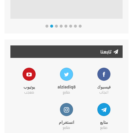
تابعنا
فيسبوك
alziadiq8
يوتيوب
اعجاب
متابع
معجب
متابع
انستغرام
متابع
متابع