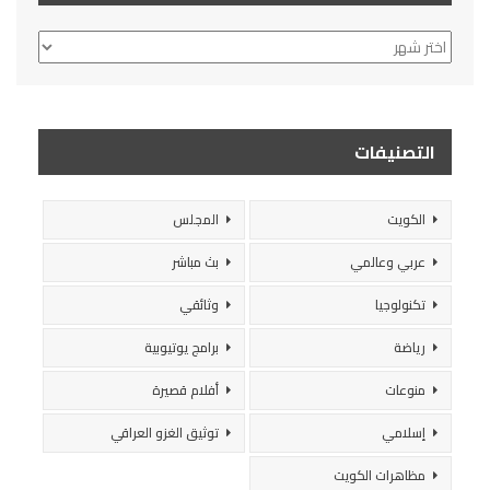
الأرشيف
التصنيفات
الكويت
المجلس
عربي وعالمي
بث مباشر
تكنولوجيا
وثائقي
رياضة
برامج يوتيوبية
منوعات
أفلام قصيرة
إسلامي
توثيق الغزو العراقي
مظاهرات الكويت